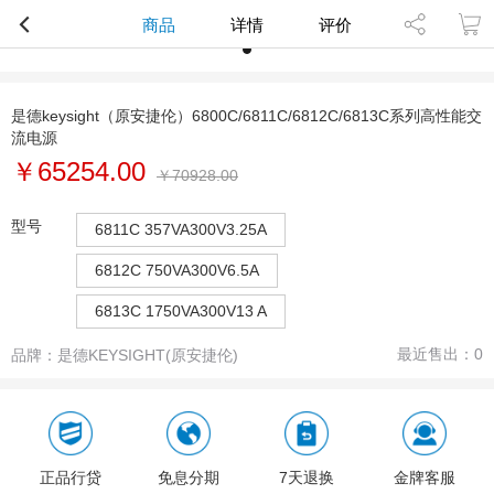
商品
详情
评价
是德keysight（原安捷伦）6800C/6811C/6812C/6813C系列高性能交
流电源
￥65254.00
￥
70928.00
型号
6811C 357VA300V3.25A
6812C 750VA300V6.5A
6813C 1750VA300V13 A
最近售出：
0
品牌：
是德KEYSIGHT(原安捷伦)
正品行贷
免息分期
7天退换
金牌客服