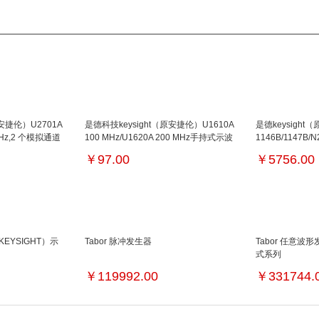
安捷伦）U2701A
是德科技keysight（原安捷伦）U1610A
是德keysigh
Hz,2 个模拟通道
100 MHz/U1620A 200 MHz手持式示波
1146B/1147B/N
器 ,2 个模拟通道
100kHz/2MHz/
￥
97.00
￥
5756.00
EYSIGHT）示
Tabor 脉冲发生器
Tabor 任意波形
式系列
MHz/500MHz/1GHz
￥
119992.00
￥
331744.