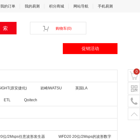
我的订单
我的易测
积分商城
网站导航
手机易测
购物车
(
0
)
促销活动
0
IGHT(原安捷伦)
岩崎IWATSU
英国LA
ETL
Qoitech
 20位/2Msps任意波形发生器
WFD20 20位/2Msps的波形数字