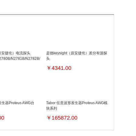
t（原安捷伦）电流探头
是德keysight（原安捷伦）差分有源探
2780B/N2781B/N2782B/N2783B/N2820A/N2821A/N2893A
头
3MHz/10MHz/50MHz/100MHz
N700XA/N275XA/N279XA/N281XA/N280XA
￥
4341.00
系列
发生器Proteus AWG台
Tabor 任意波形发生器Proteus AWG模
块系列
00
￥
165872.00